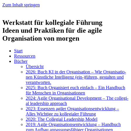
Zum Inhalt springen
Werkstatt für kollegiale Führung
Ideen und Praktiken für die agile
Organisation von morgen
Start
Res­sour­cen
Bücher
Über­sicht
2026: Buch KI in der Orga­ni­sa­ti­on – Wie Orga­ni­sa­tio­
nen Künst­li­che Intel­li­genz (ein-)führen, gestal­ten und
ver­ant­wor­ten.
2025: Buch Orga­ni­siert euch ein­fach – Ein Hand­buch
für Men­schen in Orga­ni­sa­tio­nen
2024: Agi­le Orga­ni­sa­tio­nal Deve­lo­p­ment – The col­le­gi­
al lea­der­ship approach
2023: Essen­zen agi­ler Orga­ni­sa­ti­ons­ent­wick­lung –
Alles Wich­ti­ge zu kol­le­gia­ler Füh­rung
2020: The Col­le­gi­al Lea­der­ship Model
2019: Agi­le Orga­ni­sa­ti­ons­ent­wick­lung – Hand­buch
zum Auf­bau anpas­sungs­fä­hi­ger Orga­ni­sa­tio­nen