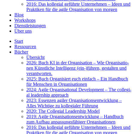
2016: Das kol­le­gi­al geführ­te Unter­neh­men – Ideen und
Prak­ti­ken für die agi­le Orga­ni­sa­ti­on von mor­gen
Blog
Work­shops
Dienst­leis­tun­gen
Über uns
Start
Res­sour­cen
Bücher
Über­sicht
2026: Buch KI in der Orga­ni­sa­ti­on – Wie Orga­ni­sa­tio­
nen Künst­li­che Intel­li­genz (ein-)führen, gestal­ten und
ver­ant­wor­ten.
2025: Buch Orga­ni­siert euch ein­fach – Ein Hand­buch
für Men­schen in Orga­ni­sa­tio­nen
2024: Agi­le Orga­ni­sa­tio­nal Deve­lo­p­ment – The col­le­gi­
al lea­der­ship approach
2023: Essen­zen agi­ler Orga­ni­sa­ti­ons­ent­wick­lung –
Alles Wich­ti­ge zu kol­le­gia­ler Füh­rung
2020: The Col­le­gi­al Lea­der­ship Model
2019: Agi­le Orga­ni­sa­ti­ons­ent­wick­lung – Hand­buch
zum Auf­bau anpas­sungs­fä­hi­ger Orga­ni­sa­tio­nen
2016: Das kol­le­gi­al geführ­te Unter­neh­men – Ideen und
Prak­ti­ken für die agi­le Orga­ni­sa­ti­on von mor­gen