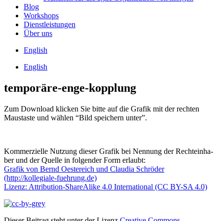
Blog
Work­shops
Dienst­leis­tun­gen
Über uns
Eng­lish
Eng­lish
temporäre-enge-kopplung
Zum Down­load kli­cken Sie bit­te auf die Gra­fik mit der rech­ten
Maus­tas­te und wäh­len “Bild spei­chern unter”.
Kom­mer­zi­el­le Nut­zung die­ser Gra­fik bei Nen­nung der Rech­te­inha­
ber und der Quel­le in fol­gen­der Form erlaubt:
Gra­fik von Bernd Oes­te­reich und Clau­dia Schrö­der
(http://kollegiale-fuehrung.de)
Lizenz: Attri­bu­ti­on-ShareA­li­ke 4.0 Inter­na­tio­nal (CC BY-SA 4.0)
Dieser Beitrag steht unter der Lizenz
Creative Commons