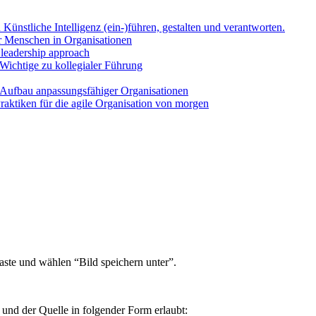
Künst­li­che Intel­li­genz (ein-)führen, gestal­ten und ver­ant­wor­ten.
Men­schen in Orga­ni­sa­tio­nen
l lea­der­ship approach
Wich­ti­ge zu kol­le­gia­ler Füh­rung
uf­bau anpas­sungs­fä­hi­ger Orga­ni­sa­tio­nen
k­ti­ken für die agi­le Orga­ni­sa­ti­on von mor­gen
as­te und wäh­len “Bild spei­chern unter”.
r und der Quel­le in fol­gen­der Form erlaubt: