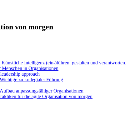
ation von morgen
Künst­li­che Intel­li­genz (ein-)führen, gestal­ten und ver­ant­wor­ten.
Men­schen in Orga­ni­sa­tio­nen
l lea­der­ship approach
Wich­ti­ge zu kol­le­gia­ler Füh­rung
uf­bau anpas­sungs­fä­hi­ger Orga­ni­sa­tio­nen
k­ti­ken für die agi­le Orga­ni­sa­ti­on von mor­gen