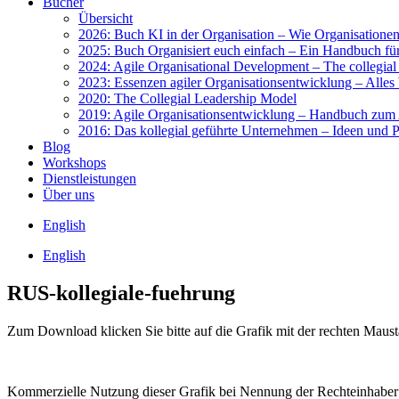
Bücher
Über­sicht
2026: Buch KI in der Orga­ni­sa­ti­on – Wie Orga­ni­sa­tio­nen 
2025: Buch Orga­ni­siert euch ein­fach – Ein Hand­buch für 
2024: Agi­le Orga­ni­sa­tio­nal Deve­lo­p­ment – The col­le­gi­a
2023: Essen­zen agi­ler Orga­ni­sa­ti­ons­ent­wick­lung – Alles 
2020: The Col­le­gi­al Lea­der­ship Model
2019: Agi­le Orga­ni­sa­ti­ons­ent­wick­lung – Hand­buch zum A
2016: Das kol­le­gi­al geführ­te Unter­neh­men – Ideen und Pra
Blog
Work­shops
Dienst­leis­tun­gen
Über uns
Eng­lish
Eng­lish
RUS-kollegiale-fuehrung
Zum Down­load kli­cken Sie bit­te auf die Gra­fik mit der rech­ten Maus­t
Kom­mer­zi­el­le Nut­zung die­ser Gra­fik bei Nen­nung der Rech­te­inha­be