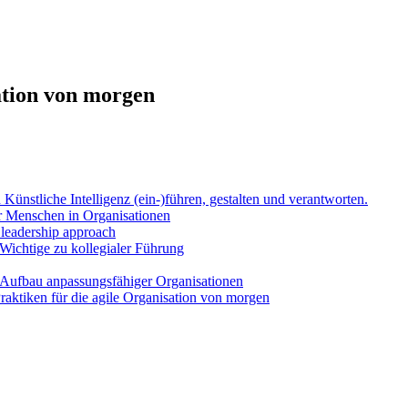
ation von morgen
Künst­li­che Intel­li­genz (ein-)führen, gestal­ten und ver­ant­wor­ten.
Men­schen in Orga­ni­sa­tio­nen
l lea­der­ship approach
Wich­ti­ge zu kol­le­gia­ler Füh­rung
uf­bau anpas­sungs­fä­hi­ger Orga­ni­sa­tio­nen
k­ti­ken für die agi­le Orga­ni­sa­ti­on von mor­gen