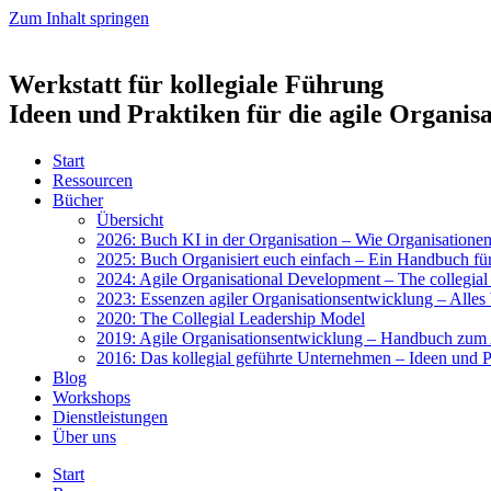
Zum Inhalt springen
Werkstatt für kollegiale Führung
Ideen und Praktiken für die agile Organis
Start
Res­sour­cen
Bücher
Über­sicht
2026: Buch KI in der Orga­ni­sa­ti­on – Wie Orga­ni­sa­tio­nen 
2025: Buch Orga­ni­siert euch ein­fach – Ein Hand­buch für 
2024: Agi­le Orga­ni­sa­tio­nal Deve­lo­p­ment – The col­le­gi­a
2023: Essen­zen agi­ler Orga­ni­sa­ti­ons­ent­wick­lung – Alles 
2020: The Col­le­gi­al Lea­der­ship Model
2019: Agi­le Orga­ni­sa­ti­ons­ent­wick­lung – Hand­buch zum A
2016: Das kol­le­gi­al geführ­te Unter­neh­men – Ideen und Pra
Blog
Work­shops
Dienst­leis­tun­gen
Über uns
Start