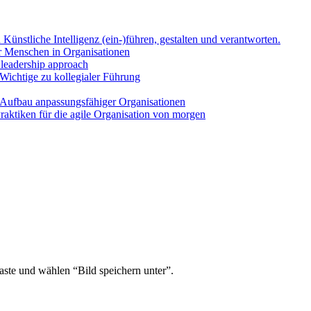
Künst­li­che Intel­li­genz (ein-)führen, gestal­ten und ver­ant­wor­ten.
Men­schen in Orga­ni­sa­tio­nen
l lea­der­ship approach
Wich­ti­ge zu kol­le­gia­ler Füh­rung
uf­bau anpas­sungs­fä­hi­ger Orga­ni­sa­tio­nen
k­ti­ken für die agi­le Orga­ni­sa­ti­on von mor­gen
as­te und wäh­len “Bild spei­chern unter”.