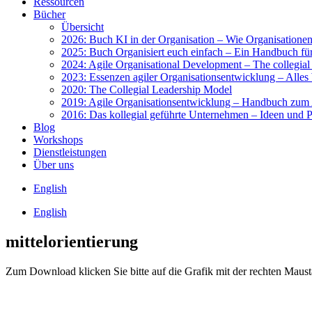
Res­sour­cen
Bücher
Über­sicht
2026: Buch KI in der Orga­ni­sa­ti­on – Wie Orga­ni­sa­tio­nen 
2025: Buch Orga­ni­siert euch ein­fach – Ein Hand­buch für 
2024: Agi­le Orga­ni­sa­tio­nal Deve­lo­p­ment – The col­le­gi­a
2023: Essen­zen agi­ler Orga­ni­sa­ti­ons­ent­wick­lung – Alles 
2020: The Col­le­gi­al Lea­der­ship Model
2019: Agi­le Orga­ni­sa­ti­ons­ent­wick­lung – Hand­buch zum A
2016: Das kol­le­gi­al geführ­te Unter­neh­men – Ideen und Pra
Blog
Work­shops
Dienst­leis­tun­gen
Über uns
Eng­lish
Eng­lish
mittelorientierung
Zum Down­load kli­cken Sie bit­te auf die Gra­fik mit der rech­ten Maus­t