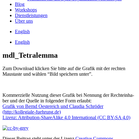
Blog
Work­shops
Dienst­leis­tun­gen
Über uns
Eng­lish
Eng­lish
mdl_Tetralemma
Zum Down­load kli­cken Sie bit­te auf die Gra­fik mit der rech­ten
Maus­tas­te und wäh­len “Bild spei­chern unter”.
Kom­mer­zi­el­le Nut­zung die­ser Gra­fik bei Nen­nung der Rech­te­inha­
ber und der Quel­le in fol­gen­der Form erlaubt:
Gra­fik von Bernd Oes­te­reich und Clau­dia Schrö­der
(http://kollegiale-fuehrung.de)
Lizenz: Attri­bu­ti­on-ShareA­li­ke 4.0 Inter­na­tio­nal (CC BY-SA 4.0)
Dieser Beitrag steht unter der Lizenz
Creative Commons