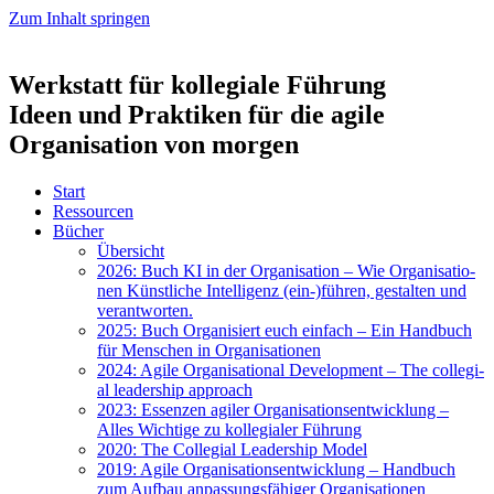
Zum Inhalt springen
Werkstatt für kollegiale Führung
Ideen und Praktiken für die agile
Organisation von morgen
Start
Res­sour­cen
Bücher
Über­sicht
2026: Buch KI in der Orga­ni­sa­ti­on – Wie Orga­ni­sa­tio­
nen Künst­li­che Intel­li­genz (ein-)führen, gestal­ten und
ver­ant­wor­ten.
2025: Buch Orga­ni­siert euch ein­fach – Ein Hand­buch
für Men­schen in Orga­ni­sa­tio­nen
2024: Agi­le Orga­ni­sa­tio­nal Deve­lo­p­ment – The col­le­gi­
al lea­der­ship approach
2023: Essen­zen agi­ler Orga­ni­sa­ti­ons­ent­wick­lung –
Alles Wich­ti­ge zu kol­le­gia­ler Füh­rung
2020: The Col­le­gi­al Lea­der­ship Model
2019: Agi­le Orga­ni­sa­ti­ons­ent­wick­lung – Hand­buch
zum Auf­bau anpas­sungs­fä­hi­ger Orga­ni­sa­tio­nen