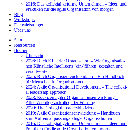
2016: Das kol­le­gi­al geführ­te Unter­neh­men – Ideen und
Prak­ti­ken für die agi­le Orga­ni­sa­ti­on von mor­gen
Blog
Work­shops
Dienst­leis­tun­gen
Über uns
Start
Res­sour­cen
Bücher
Über­sicht
2026: Buch KI in der Orga­ni­sa­ti­on – Wie Orga­ni­sa­tio­
nen Künst­li­che Intel­li­genz (ein-)führen, gestal­ten und
ver­ant­wor­ten.
2025: Buch Orga­ni­siert euch ein­fach – Ein Hand­buch
für Men­schen in Orga­ni­sa­tio­nen
2024: Agi­le Orga­ni­sa­tio­nal Deve­lo­p­ment – The col­le­gi­
al lea­der­ship approach
2023: Essen­zen agi­ler Orga­ni­sa­ti­ons­ent­wick­lung –
Alles Wich­ti­ge zu kol­le­gia­ler Füh­rung
2020: The Col­le­gi­al Lea­der­ship Model
2019: Agi­le Orga­ni­sa­ti­ons­ent­wick­lung – Hand­buch
zum Auf­bau anpas­sungs­fä­hi­ger Orga­ni­sa­tio­nen
2016: Das kol­le­gi­al geführ­te Unter­neh­men – Ideen und
Prak­ti­ken für die agi­le Orga­ni­sa­ti­on von mor­gen