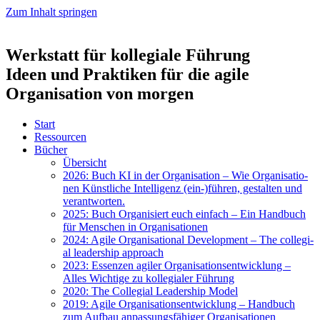
Zum Inhalt springen
Werkstatt für kollegiale Führung
Ideen und Praktiken für die agile
Organisation von morgen
Start
Res­sour­cen
Bücher
Über­sicht
2026: Buch KI in der Orga­ni­sa­ti­on – Wie Orga­ni­sa­tio­
nen Künst­li­che Intel­li­genz (ein-)führen, gestal­ten und
ver­ant­wor­ten.
2025: Buch Orga­ni­siert euch ein­fach – Ein Hand­buch
für Men­schen in Orga­ni­sa­tio­nen
2024: Agi­le Orga­ni­sa­tio­nal Deve­lo­p­ment – The col­le­gi­
al lea­der­ship approach
2023: Essen­zen agi­ler Orga­ni­sa­ti­ons­ent­wick­lung –
Alles Wich­ti­ge zu kol­le­gia­ler Füh­rung
2020: The Col­le­gi­al Lea­der­ship Model
2019: Agi­le Orga­ni­sa­ti­ons­ent­wick­lung – Hand­buch
zum Auf­bau anpas­sungs­fä­hi­ger Orga­ni­sa­tio­nen