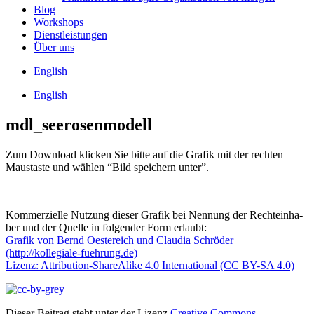
Blog
Work­shops
Dienst­leis­tun­gen
Über uns
Eng­lish
Eng­lish
mdl_seerosenmodell
Zum Down­load kli­cken Sie bit­te auf die Gra­fik mit der rech­ten
Maus­tas­te und wäh­len “Bild spei­chern unter”.
Kom­mer­zi­el­le Nut­zung die­ser Gra­fik bei Nen­nung der Rech­te­inha­
ber und der Quel­le in fol­gen­der Form erlaubt:
Gra­fik von Bernd Oes­te­reich und Clau­dia Schrö­der
(http://kollegiale-fuehrung.de)
Lizenz: Attri­bu­ti­on-ShareA­li­ke 4.0 Inter­na­tio­nal (CC BY-SA 4.0)
Dieser Beitrag steht unter der Lizenz
Creative Commons