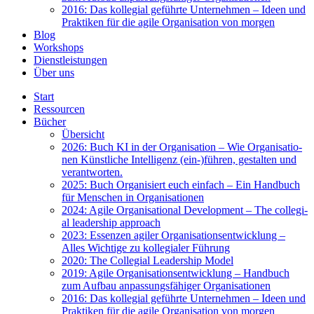
2016: Das kol­le­gi­al geführ­te Unter­neh­men – Ideen und
Prak­ti­ken für die agi­le Orga­ni­sa­ti­on von mor­gen
Blog
Work­shops
Dienst­leis­tun­gen
Über uns
Start
Res­sour­cen
Bücher
Über­sicht
2026: Buch KI in der Orga­ni­sa­ti­on – Wie Orga­ni­sa­tio­
nen Künst­li­che Intel­li­genz (ein-)führen, gestal­ten und
ver­ant­wor­ten.
2025: Buch Orga­ni­siert euch ein­fach – Ein Hand­buch
für Men­schen in Orga­ni­sa­tio­nen
2024: Agi­le Orga­ni­sa­tio­nal Deve­lo­p­ment – The col­le­gi­
al lea­der­ship approach
2023: Essen­zen agi­ler Orga­ni­sa­ti­ons­ent­wick­lung –
Alles Wich­ti­ge zu kol­le­gia­ler Füh­rung
2020: The Col­le­gi­al Lea­der­ship Model
2019: Agi­le Orga­ni­sa­ti­ons­ent­wick­lung – Hand­buch
zum Auf­bau anpas­sungs­fä­hi­ger Orga­ni­sa­tio­nen
2016: Das kol­le­gi­al geführ­te Unter­neh­men – Ideen und
Prak­ti­ken für die agi­le Orga­ni­sa­ti­on von mor­gen