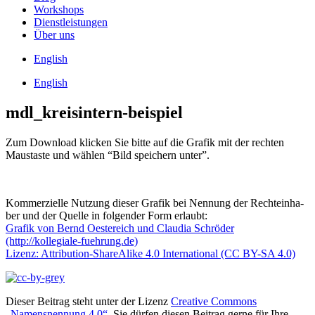
Work­shops
Dienst­leis­tun­gen
Über uns
Eng­lish
Eng­lish
mdl_kreisintern-beispiel
Zum Down­load kli­cken Sie bit­te auf die Gra­fik mit der rech­ten
Maus­tas­te und wäh­len “Bild spei­chern unter”.
Kom­mer­zi­el­le Nut­zung die­ser Gra­fik bei Nen­nung der Rech­te­inha­
ber und der Quel­le in fol­gen­der Form erlaubt:
Gra­fik von Bernd Oes­te­reich und Clau­dia Schrö­der
(http://kollegiale-fuehrung.de)
Lizenz: Attri­bu­ti­on-ShareA­li­ke 4.0 Inter­na­tio­nal (CC BY-SA 4.0)
Dieser Beitrag steht unter der Lizenz
Creative Commons
„Namensnennung 4.0“
. Sie dürfen diesen Beitrag gerne für Ihre