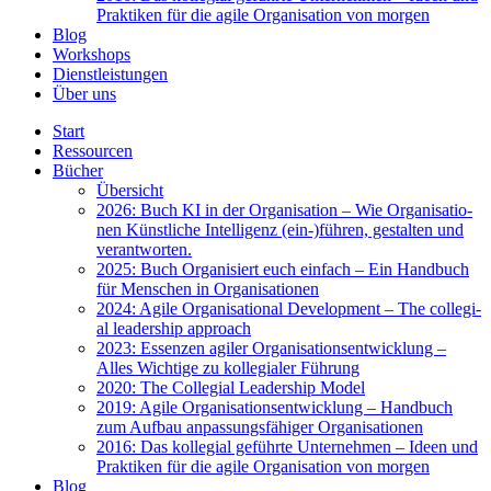
Prak­ti­ken für die agi­le Orga­ni­sa­ti­on von mor­gen
Blog
Work­shops
Dienst­leis­tun­gen
Über uns
Start
Res­sour­cen
Bücher
Über­sicht
2026: Buch KI in der Orga­ni­sa­ti­on – Wie Orga­ni­sa­tio­
nen Künst­li­che Intel­li­genz (ein-)führen, gestal­ten und
ver­ant­wor­ten.
2025: Buch Orga­ni­siert euch ein­fach – Ein Hand­buch
für Men­schen in Orga­ni­sa­tio­nen
2024: Agi­le Orga­ni­sa­tio­nal Deve­lo­p­ment – The col­le­gi­
al lea­der­ship approach
2023: Essen­zen agi­ler Orga­ni­sa­ti­ons­ent­wick­lung –
Alles Wich­ti­ge zu kol­le­gia­ler Füh­rung
2020: The Col­le­gi­al Lea­der­ship Model
2019: Agi­le Orga­ni­sa­ti­ons­ent­wick­lung – Hand­buch
zum Auf­bau anpas­sungs­fä­hi­ger Orga­ni­sa­tio­nen
2016: Das kol­le­gi­al geführ­te Unter­neh­men – Ideen und
Prak­ti­ken für die agi­le Orga­ni­sa­ti­on von mor­gen
Blog