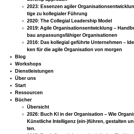
2023: Essen­zen agi­ler Orga­ni­sa­ti­ons­ent­wick­l
ti­ge zu kol­le­gia­ler Füh­rung
2020: The Col­le­gi­al Lea­der­ship Model
2019: Agi­le Orga­ni­sa­ti­ons­ent­wick­lung – Hand
bau anpas­sungs­fä­hi­ger Orga­ni­sa­tio­nen
2016: Das kol­le­gi­al geführ­te Unter­neh­men – Id
ken für die agi­le Orga­ni­sa­ti­on von mor­gen
Blog
Work­shops
Dienst­leis­tun­gen
Über uns
Start
Res­sour­cen
Bücher
Über­sicht
2026: Buch KI in der Orga­ni­sa­ti­on – Wie Orga­ni­
Künst­li­che Intel­li­genz (ein-)führen, gestal­ten u
ten.