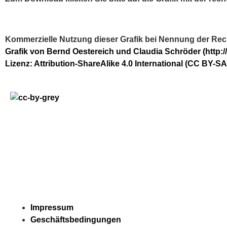
Kom­mer­zi­el­le Nut­zung die­ser Gra­fik bei Nen­nung der Rec
Gra­fik von Bernd Oes­te­reich und Clau­dia Schrö­der (http:
Lizenz: Attri­bu­ti­on-ShareA­li­ke 4.0 Inter­na­tio­nal (CC BY-SA
Impres­sum
Geschäfts­be­din­gun­gen