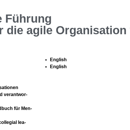
le Führung
r die agile Organisation
Eng­lish
Eng­lish
sa­tio­nen
nd ver­ant­wor­
d­buch für Men­
­le­gi­al lea­