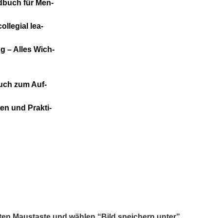
d­buch für Men­
­le­gi­al lea­
ung – Alles Wich­
­buch zum Auf­
een und Prak­ti­
­ten Maus­tas­te und wäh­len “Bild spei­chern unter”.