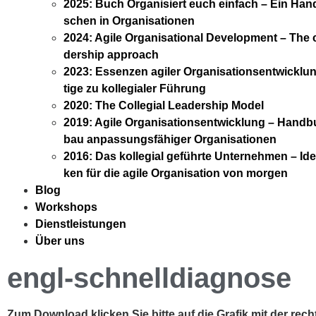
2025: Buch Orga­ni­siert euch ein­fach – Ein Han
schen in Orga­ni­sa­tio­nen
2024: Agi­le Orga­ni­sa­tio­nal Deve­lo­p­ment – The col
der­ship approach
2023: Essen­zen agi­ler Orga­ni­sa­ti­ons­ent­wick­l
ti­ge zu kol­le­gia­ler Füh­rung
2020: The Col­le­gi­al Lea­der­ship Model
2019: Agi­le Orga­ni­sa­ti­ons­ent­wick­lung – Hand
bau anpas­sungs­fä­hi­ger Orga­ni­sa­tio­nen
2016: Das kol­le­gi­al geführ­te Unter­neh­men – Id
ken für die agi­le Orga­ni­sa­ti­on von mor­gen
Blog
Work­shops
Dienst­leis­tun­gen
Über uns
engl-schnelldiagnose
Zum Down­load kli­cken Sie bit­te auf die Gra­fik mit der rech