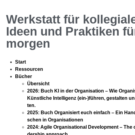
Werkstatt für kollegia
Ideen und Praktiken fü
morgen
Start
Res­sour­cen
Bücher
Über­sicht
2026: Buch KI in der Orga­ni­sa­ti­on – Wie Orga­ni­
Künst­li­che Intel­li­genz (ein-)führen, gestal­ten u
ten.
2025: Buch Orga­ni­siert euch ein­fach – Ein Han
schen in Orga­ni­sa­tio­nen
2024: Agi­le Orga­ni­sa­tio­nal Deve­lo­p­ment – The col
der­ship approach