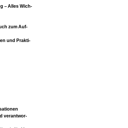
ung – Alles Wich­
­buch zum Auf­
een und Prak­ti­
sa­tio­nen
nd ver­ant­wor­