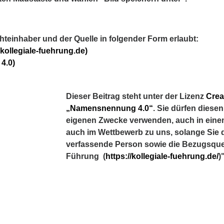
h­te­inha­ber und der Quel­le in fol­gen­der Form erlaubt:
//kollegiale-fuehrung.de)
 4.0)
Dieser Beitrag steht unter der Lizenz
Cre
„Namensnennung 4.0“
. Sie dürfen diesen
eigenen Zwecke verwenden, auch in eine
auch im Wettbewerb zu uns, solange Sie 
verfassende Person sowie die Bezugsquell
Führung (
https://kollegiale-fuehrung.de/
)