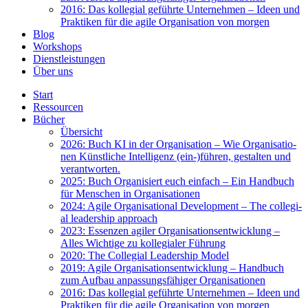
2016: Das kol­le­gi­al geführ­te Unter­neh­men – Ideen und
Prak­ti­ken für die agi­le Orga­ni­sa­ti­on von mor­gen
Blog
Work­shops
Dienst­leis­tun­gen
Über uns
Start
Res­sour­cen
Bücher
Über­sicht
2026: Buch KI in der Orga­ni­sa­ti­on – Wie Orga­ni­sa­tio­
nen Künst­li­che Intel­li­genz (ein-)führen, gestal­ten und
ver­ant­wor­ten.
2025: Buch Orga­ni­siert euch ein­fach – Ein Hand­buch
für Men­schen in Orga­ni­sa­tio­nen
2024: Agi­le Orga­ni­sa­tio­nal Deve­lo­p­ment – The col­le­gi­
al lea­der­ship approach
2023: Essen­zen agi­ler Orga­ni­sa­ti­ons­ent­wick­lung –
Alles Wich­ti­ge zu kol­le­gia­ler Füh­rung
2020: The Col­le­gi­al Lea­der­ship Model
2019: Agi­le Orga­ni­sa­ti­ons­ent­wick­lung – Hand­buch
zum Auf­bau anpas­sungs­fä­hi­ger Orga­ni­sa­tio­nen
2016: Das kol­le­gi­al geführ­te Unter­neh­men – Ideen und
Prak­ti­ken für die agi­le Orga­ni­sa­ti­on von mor­gen