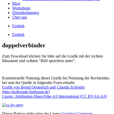
Blog
Work­shops
Dienst­leis­tun­gen
Über uns
Eng­lish
Eng­lish
doppelverbinder
Zum Down­load kli­cken Sie bit­te auf die Gra­fik mit der rech­ten
Maus­tas­te und wäh­len “Bild spei­chern unter”.
Kom­mer­zi­el­le Nut­zung die­ser Gra­fik bei Nen­nung der Rech­te­inha­
ber und der Quel­le in fol­gen­der Form erlaubt:
Gra­fik von Bernd Oes­te­reich und Clau­dia Schrö­der
(http://kollegiale-fuehrung.de)
Lizenz: Attri­bu­ti­on-ShareA­li­ke 4.0 Inter­na­tio­nal (CC BY-SA 4.0)
Dieser Beitrag steht unter der Lizenz
Creative Commons