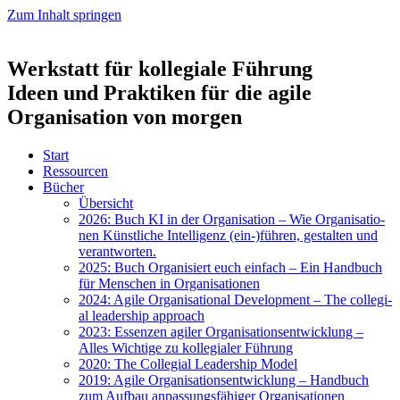
Zum Inhalt springen
Werkstatt für kollegiale Führung
Ideen und Praktiken für die agile
Organisation von morgen
Start
Res­sour­cen
Bücher
Über­sicht
2026: Buch KI in der Orga­ni­sa­ti­on – Wie Orga­ni­sa­tio­
nen Künst­li­che Intel­li­genz (ein-)führen, gestal­ten und
ver­ant­wor­ten.
2025: Buch Orga­ni­siert euch ein­fach – Ein Hand­buch
für Men­schen in Orga­ni­sa­tio­nen
2024: Agi­le Orga­ni­sa­tio­nal Deve­lo­p­ment – The col­le­gi­
al lea­der­ship approach
2023: Essen­zen agi­ler Orga­ni­sa­ti­ons­ent­wick­lung –
Alles Wich­ti­ge zu kol­le­gia­ler Füh­rung
2020: The Col­le­gi­al Lea­der­ship Model
2019: Agi­le Orga­ni­sa­ti­ons­ent­wick­lung – Hand­buch
zum Auf­bau anpas­sungs­fä­hi­ger Orga­ni­sa­tio­nen