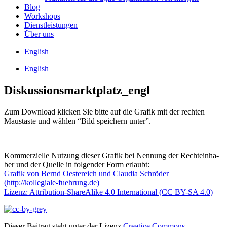
Blog
Work­shops
Dienst­leis­tun­gen
Über uns
Eng­lish
Eng­lish
Diskussionsmarktplatz_engl
Zum Down­load kli­cken Sie bit­te auf die Gra­fik mit der rech­ten
Maus­tas­te und wäh­len “Bild spei­chern unter”.
Kom­mer­zi­el­le Nut­zung die­ser Gra­fik bei Nen­nung der Rech­te­inha­
ber und der Quel­le in fol­gen­der Form erlaubt:
Gra­fik von Bernd Oes­te­reich und Clau­dia Schrö­der
(http://kollegiale-fuehrung.de)
Lizenz: Attri­bu­ti­on-ShareA­li­ke 4.0 Inter­na­tio­nal (CC BY-SA 4.0)
Dieser Beitrag steht unter der Lizenz
Creative Commons