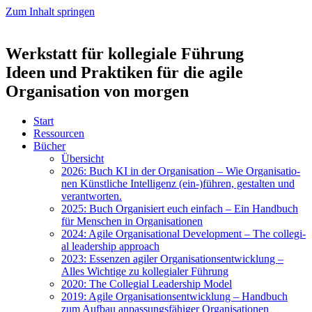
Zum Inhalt springen
Werkstatt für kollegiale Führung
Ideen und Praktiken für die agile
Organisation von morgen
Start
Res­sour­cen
Bücher
Über­sicht
2026: Buch KI in der Orga­ni­sa­ti­on – Wie Orga­ni­sa­tio­
nen Künst­li­che Intel­li­genz (ein-)führen, gestal­ten und
ver­ant­wor­ten.
2025: Buch Orga­ni­siert euch ein­fach – Ein Hand­buch
für Men­schen in Orga­ni­sa­tio­nen
2024: Agi­le Orga­ni­sa­tio­nal Deve­lo­p­ment – The col­le­gi­
al lea­der­ship approach
2023: Essen­zen agi­ler Orga­ni­sa­ti­ons­ent­wick­lung –
Alles Wich­ti­ge zu kol­le­gia­ler Füh­rung
2020: The Col­le­gi­al Lea­der­ship Model
2019: Agi­le Orga­ni­sa­ti­ons­ent­wick­lung – Hand­buch
zum Auf­bau anpas­sungs­fä­hi­ger Orga­ni­sa­tio­nen