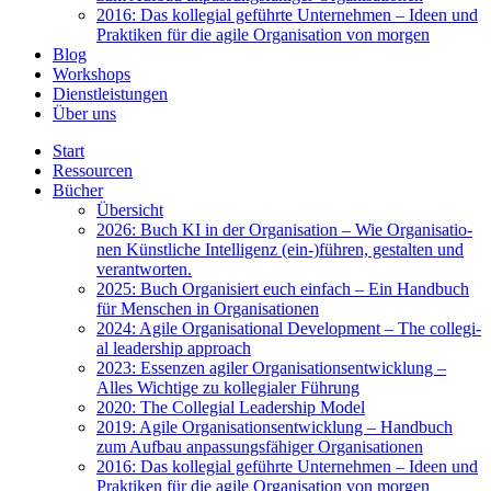
2016: Das kol­le­gi­al geführ­te Unter­neh­men – Ideen und
Prak­ti­ken für die agi­le Orga­ni­sa­ti­on von mor­gen
Blog
Work­shops
Dienst­leis­tun­gen
Über uns
Start
Res­sour­cen
Bücher
Über­sicht
2026: Buch KI in der Orga­ni­sa­ti­on – Wie Orga­ni­sa­tio­
nen Künst­li­che Intel­li­genz (ein-)führen, gestal­ten und
ver­ant­wor­ten.
2025: Buch Orga­ni­siert euch ein­fach – Ein Hand­buch
für Men­schen in Orga­ni­sa­tio­nen
2024: Agi­le Orga­ni­sa­tio­nal Deve­lo­p­ment – The col­le­gi­
al lea­der­ship approach
2023: Essen­zen agi­ler Orga­ni­sa­ti­ons­ent­wick­lung –
Alles Wich­ti­ge zu kol­le­gia­ler Füh­rung
2020: The Col­le­gi­al Lea­der­ship Model
2019: Agi­le Orga­ni­sa­ti­ons­ent­wick­lung – Hand­buch
zum Auf­bau anpas­sungs­fä­hi­ger Orga­ni­sa­tio­nen
2016: Das kol­le­gi­al geführ­te Unter­neh­men – Ideen und
Prak­ti­ken für die agi­le Orga­ni­sa­ti­on von mor­gen