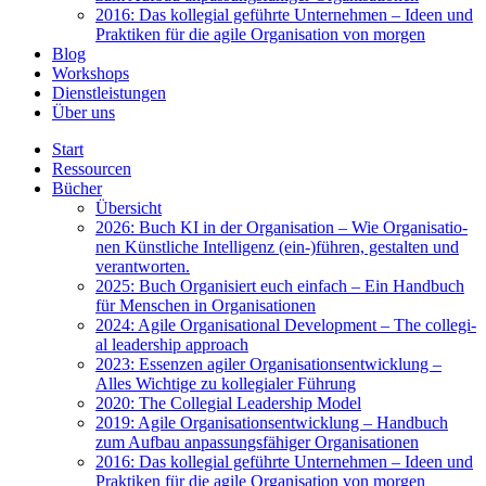
2016: Das kol­le­gi­al geführ­te Unter­neh­men – Ideen und
Prak­ti­ken für die agi­le Orga­ni­sa­ti­on von mor­gen
Blog
Work­shops
Dienst­leis­tun­gen
Über uns
Start
Res­sour­cen
Bücher
Über­sicht
2026: Buch KI in der Orga­ni­sa­ti­on – Wie Orga­ni­sa­tio­
nen Künst­li­che Intel­li­genz (ein-)führen, gestal­ten und
ver­ant­wor­ten.
2025: Buch Orga­ni­siert euch ein­fach – Ein Hand­buch
für Men­schen in Orga­ni­sa­tio­nen
2024: Agi­le Orga­ni­sa­tio­nal Deve­lo­p­ment – The col­le­gi­
al lea­der­ship approach
2023: Essen­zen agi­ler Orga­ni­sa­ti­ons­ent­wick­lung –
Alles Wich­ti­ge zu kol­le­gia­ler Füh­rung
2020: The Col­le­gi­al Lea­der­ship Model
2019: Agi­le Orga­ni­sa­ti­ons­ent­wick­lung – Hand­buch
zum Auf­bau anpas­sungs­fä­hi­ger Orga­ni­sa­tio­nen
2016: Das kol­le­gi­al geführ­te Unter­neh­men – Ideen und
Prak­ti­ken für die agi­le Orga­ni­sa­ti­on von mor­gen