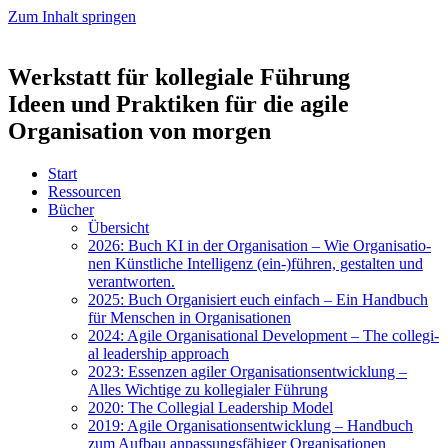
Zum Inhalt springen
Werkstatt für kollegiale Führung
Ideen und Praktiken für die agile
Organisation von morgen
Start
Res­sour­cen
Bücher
Über­sicht
2026: Buch KI in der Orga­ni­sa­ti­on – Wie Orga­ni­sa­tio­
nen Künst­li­che Intel­li­genz (ein-)führen, gestal­ten und
ver­ant­wor­ten.
2025: Buch Orga­ni­siert euch ein­fach – Ein Hand­buch
für Men­schen in Orga­ni­sa­tio­nen
2024: Agi­le Orga­ni­sa­tio­nal Deve­lo­p­ment – The col­le­gi­
al lea­der­ship approach
2023: Essen­zen agi­ler Orga­ni­sa­ti­ons­ent­wick­lung –
Alles Wich­ti­ge zu kol­le­gia­ler Füh­rung
2020: The Col­le­gi­al Lea­der­ship Model
2019: Agi­le Orga­ni­sa­ti­ons­ent­wick­lung – Hand­buch
zum Auf­bau anpas­sungs­fä­hi­ger Orga­ni­sa­tio­nen