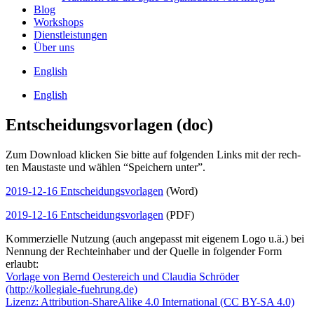
Blog
Work­shops
Dienst­leis­tun­gen
Über uns
Eng­lish
Eng­lish
Entscheidungsvorlagen (doc)
Zum Down­load kli­cken Sie bit­te auf fol­gen­den Links mit der rech­
ten Maus­tas­te und wäh­len “Spei­chern unter”.
2019-12-16 Ent­schei­dungs­vor­la­gen
(Word)
2019-12-16 Ent­schei­dungs­vor­la­gen
(PDF)
Kom­mer­zi­el­le Nut­zung (auch ange­passt mit eige­nem Logo u.ä.) bei
Nen­nung der Rech­te­inha­ber und der Quel­le in fol­gen­der Form
erlaubt:
Vor­la­ge von Bernd Oes­te­reich und Clau­dia Schrö­der
(http://kollegiale-fuehrung.de)
Lizenz: Attri­bu­ti­on-ShareA­li­ke 4.0 Inter­na­tio­nal (CC BY-SA 4.0)