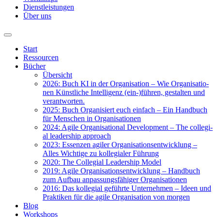
Dienst­leis­tun­gen
Über uns
Start
Res­sour­cen
Bücher
Über­sicht
2026: Buch KI in der Orga­ni­sa­ti­on – Wie Orga­ni­sa­tio­
nen Künst­li­che Intel­li­genz (ein-)führen, gestal­ten und
ver­ant­wor­ten.
2025: Buch Orga­ni­siert euch ein­fach – Ein Hand­buch
für Men­schen in Orga­ni­sa­tio­nen
2024: Agi­le Orga­ni­sa­tio­nal Deve­lo­p­ment – The col­le­gi­
al lea­der­ship approach
2023: Essen­zen agi­ler Orga­ni­sa­ti­ons­ent­wick­lung –
Alles Wich­ti­ge zu kol­le­gia­ler Füh­rung
2020: The Col­le­gi­al Lea­der­ship Model
2019: Agi­le Orga­ni­sa­ti­ons­ent­wick­lung – Hand­buch
zum Auf­bau anpas­sungs­fä­hi­ger Orga­ni­sa­tio­nen
2016: Das kol­le­gi­al geführ­te Unter­neh­men – Ideen und
Prak­ti­ken für die agi­le Orga­ni­sa­ti­on von mor­gen
Blog
Work­shops