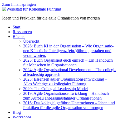
Zum Inhalt springen
Ideen und Praktiken für die agile Organisation von morgen
Start
Res­sour­cen
Bücher
Über­sicht
2026: Buch KI in der Orga­ni­sa­ti­on – Wie Orga­ni­sa­tio­
nen Künst­li­che Intel­li­genz (ein-)führen, gestal­ten und
ver­ant­wor­ten.
2025: Buch Orga­ni­siert euch ein­fach – Ein Hand­buch
für Men­schen in Orga­ni­sa­tio­nen
2024: Agi­le Orga­ni­sa­tio­nal Deve­lo­p­ment – The col­le­gi­
al lea­der­ship approach
2023: Essen­zen agi­ler Orga­ni­sa­ti­ons­ent­wick­lung –
Alles Wich­ti­ge zu kol­le­gia­ler Füh­rung
2020: The Col­le­gi­al Lea­der­ship Model
2019: Agi­le Orga­ni­sa­ti­ons­ent­wick­lung – Hand­buch
zum Auf­bau anpas­sungs­fä­hi­ger Orga­ni­sa­tio­nen
2016: Das kol­le­gi­al geführ­te Unter­neh­men – Ideen und
Prak­ti­ken für die agi­le Orga­ni­sa­ti­on von mor­gen
Blog
Work­shops