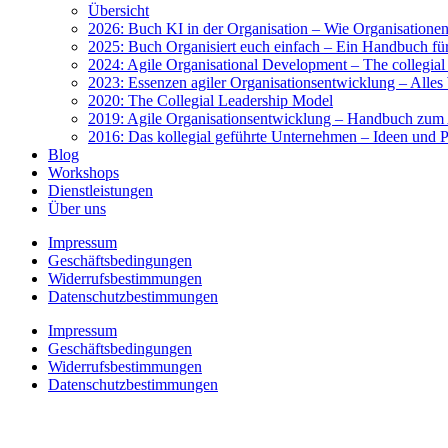
Über­sicht
2026: Buch KI in der Orga­ni­sa­ti­on – Wie Orga­ni­sa­tio­nen 
2025: Buch Orga­ni­siert euch ein­fach – Ein Hand­buch für 
2024: Agi­le Orga­ni­sa­tio­nal Deve­lo­p­ment – The col­le­gi­a
2023: Essen­zen agi­ler Orga­ni­sa­ti­ons­ent­wick­lung – Alles 
2020: The Col­le­gi­al Lea­der­ship Model
2019: Agi­le Orga­ni­sa­ti­ons­ent­wick­lung – Hand­buch zum A
2016: Das kol­le­gi­al geführ­te Unter­neh­men – Ideen und Pra
Blog
Work­shops
Dienst­leis­tun­gen
Über uns
Impres­sum
Geschäfts­be­din­gun­gen
Wider­rufs­be­stim­mun­gen
Daten­schutz­be­stim­mun­gen
Impres­sum
Geschäfts­be­din­gun­gen
Wider­rufs­be­stim­mun­gen
Daten­schutz­be­stim­mun­gen