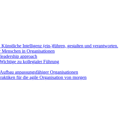
Künst­li­che Intel­li­genz (ein-)führen, gestal­ten und ver­ant­wor­ten.
Men­schen in Orga­ni­sa­tio­nen
l lea­der­ship approach
Wich­ti­ge zu kol­le­gia­ler Füh­rung
uf­bau anpas­sungs­fä­hi­ger Orga­ni­sa­tio­nen
k­ti­ken für die agi­le Orga­ni­sa­ti­on von mor­gen