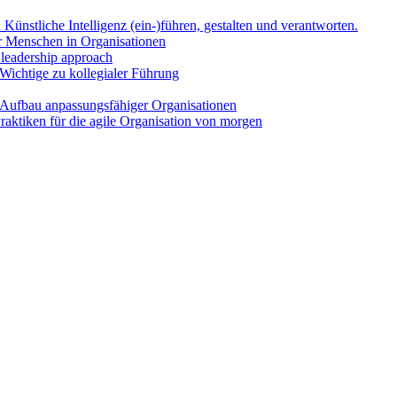
Künst­li­che Intel­li­genz (ein-)führen, gestal­ten und ver­ant­wor­ten.
Men­schen in Orga­ni­sa­tio­nen
l lea­der­ship approach
Wich­ti­ge zu kol­le­gia­ler Füh­rung
uf­bau anpas­sungs­fä­hi­ger Orga­ni­sa­tio­nen
k­ti­ken für die agi­le Orga­ni­sa­ti­on von mor­gen