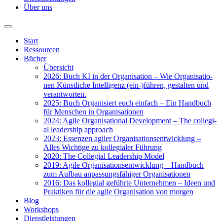
Über uns
Start
Res­sour­cen
Bücher
Über­sicht
2026: Buch KI in der Orga­ni­sa­ti­on – Wie Orga­ni­sa­tio­
nen Künst­li­che Intel­li­genz (ein-)führen, gestal­ten und
ver­ant­wor­ten.
2025: Buch Orga­ni­siert euch ein­fach – Ein Hand­buch
für Men­schen in Orga­ni­sa­tio­nen
2024: Agi­le Orga­ni­sa­tio­nal Deve­lo­p­ment – The col­le­gi­
al lea­der­ship approach
2023: Essen­zen agi­ler Orga­ni­sa­ti­ons­ent­wick­lung –
Alles Wich­ti­ge zu kol­le­gia­ler Füh­rung
2020: The Col­le­gi­al Lea­der­ship Model
2019: Agi­le Orga­ni­sa­ti­ons­ent­wick­lung – Hand­buch
zum Auf­bau anpas­sungs­fä­hi­ger Orga­ni­sa­tio­nen
2016: Das kol­le­gi­al geführ­te Unter­neh­men – Ideen und
Prak­ti­ken für die agi­le Orga­ni­sa­ti­on von mor­gen
Blog
Work­shops
Dienst­leis­tun­gen