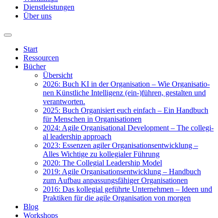
Dienst­leis­tun­gen
Über uns
Start
Res­sour­cen
Bücher
Über­sicht
2026: Buch KI in der Orga­ni­sa­ti­on – Wie Orga­ni­sa­tio­
nen Künst­li­che Intel­li­genz (ein-)führen, gestal­ten und
ver­ant­wor­ten.
2025: Buch Orga­ni­siert euch ein­fach – Ein Hand­buch
für Men­schen in Orga­ni­sa­tio­nen
2024: Agi­le Orga­ni­sa­tio­nal Deve­lo­p­ment – The col­le­gi­
al lea­der­ship approach
2023: Essen­zen agi­ler Orga­ni­sa­ti­ons­ent­wick­lung –
Alles Wich­ti­ge zu kol­le­gia­ler Füh­rung
2020: The Col­le­gi­al Lea­der­ship Model
2019: Agi­le Orga­ni­sa­ti­ons­ent­wick­lung – Hand­buch
zum Auf­bau anpas­sungs­fä­hi­ger Orga­ni­sa­tio­nen
2016: Das kol­le­gi­al geführ­te Unter­neh­men – Ideen und
Prak­ti­ken für die agi­le Orga­ni­sa­ti­on von mor­gen
Blog
Work­shops