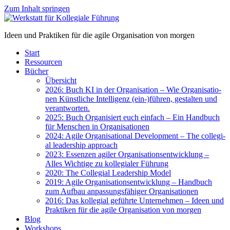
Zum Inhalt springen
Ideen und Praktiken für die agile Organisation von morgen
Start
Res­sour­cen
Bücher
Über­sicht
2026: Buch KI in der Orga­ni­sa­ti­on – Wie Orga­ni­sa­tio­
nen Künst­li­che Intel­li­genz (ein-)führen, gestal­ten und
ver­ant­wor­ten.
2025: Buch Orga­ni­siert euch ein­fach – Ein Hand­buch
für Men­schen in Orga­ni­sa­tio­nen
2024: Agi­le Orga­ni­sa­tio­nal Deve­lo­p­ment – The col­le­gi­
al lea­der­ship approach
2023: Essen­zen agi­ler Orga­ni­sa­ti­ons­ent­wick­lung –
Alles Wich­ti­ge zu kol­le­gia­ler Füh­rung
2020: The Col­le­gi­al Lea­der­ship Model
2019: Agi­le Orga­ni­sa­ti­ons­ent­wick­lung – Hand­buch
zum Auf­bau anpas­sungs­fä­hi­ger Orga­ni­sa­tio­nen
2016: Das kol­le­gi­al geführ­te Unter­neh­men – Ideen und
Prak­ti­ken für die agi­le Orga­ni­sa­ti­on von mor­gen
Blog
Work­shops