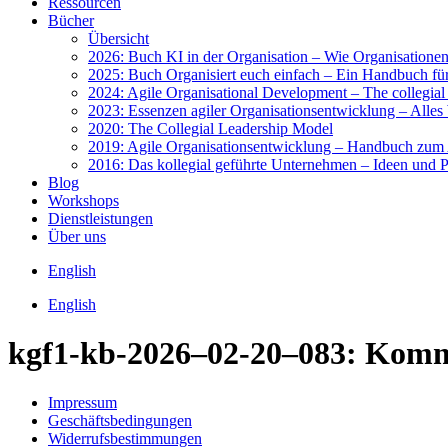
Res­sour­cen
Bücher
Über­sicht
2026: Buch KI in der Orga­ni­sa­ti­on – Wie Orga­ni­sa­tio­nen 
2025: Buch Orga­ni­siert euch ein­fach – Ein Hand­buch für 
2024: Agi­le Orga­ni­sa­tio­nal Deve­lo­p­ment – The col­le­gi­a
2023: Essen­zen agi­ler Orga­ni­sa­ti­ons­ent­wick­lung – Alles 
2020: The Col­le­gi­al Lea­der­ship Model
2019: Agi­le Orga­ni­sa­ti­ons­ent­wick­lung – Hand­buch zum A
2016: Das kol­le­gi­al geführ­te Unter­neh­men – Ideen und Pra
Blog
Work­shops
Dienst­leis­tun­gen
Über uns
Eng­lish
Eng­lish
kgf1-kb-2026–02-20–083: Kom­mu­ni­
Impres­sum
Geschäfts­be­din­gun­gen
Wider­rufs­be­stim­mun­gen