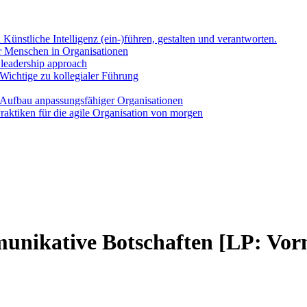
Künst­li­che Intel­li­genz (ein-)führen, gestal­ten und ver­ant­wor­ten.
Men­schen in Orga­ni­sa­tio­nen
l lea­der­ship approach
Wich­ti­ge zu kol­le­gia­ler Füh­rung
uf­bau anpas­sungs­fä­hi­ger Orga­ni­sa­tio­nen
k­ti­ken für die agi­le Orga­ni­sa­ti­on von mor­gen
ka­ti­ve Bot­schaf­ten [LP: Vor­mi