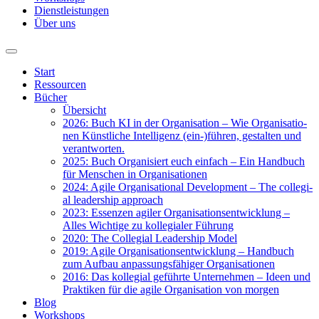
Dienst­leis­tun­gen
Über uns
Start
Res­sour­cen
Bücher
Über­sicht
2026: Buch KI in der Orga­ni­sa­ti­on – Wie Orga­ni­sa­tio­
nen Künst­li­che Intel­li­genz (ein-)führen, gestal­ten und
ver­ant­wor­ten.
2025: Buch Orga­ni­siert euch ein­fach – Ein Hand­buch
für Men­schen in Orga­ni­sa­tio­nen
2024: Agi­le Orga­ni­sa­tio­nal Deve­lo­p­ment – The col­le­gi­
al lea­der­ship approach
2023: Essen­zen agi­ler Orga­ni­sa­ti­ons­ent­wick­lung –
Alles Wich­ti­ge zu kol­le­gia­ler Füh­rung
2020: The Col­le­gi­al Lea­der­ship Model
2019: Agi­le Orga­ni­sa­ti­ons­ent­wick­lung – Hand­buch
zum Auf­bau anpas­sungs­fä­hi­ger Orga­ni­sa­tio­nen
2016: Das kol­le­gi­al geführ­te Unter­neh­men – Ideen und
Prak­ti­ken für die agi­le Orga­ni­sa­ti­on von mor­gen
Blog
Work­shops