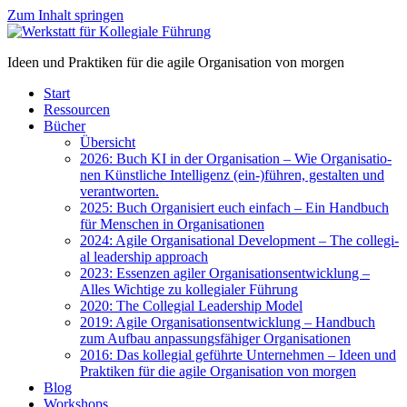
Zum Inhalt springen
Ideen und Praktiken für die agile Organisation von morgen
Start
Res­sour­cen
Bücher
Über­sicht
2026: Buch KI in der Orga­ni­sa­ti­on – Wie Orga­ni­sa­tio­
nen Künst­li­che Intel­li­genz (ein-)führen, gestal­ten und
ver­ant­wor­ten.
2025: Buch Orga­ni­siert euch ein­fach – Ein Hand­buch
für Men­schen in Orga­ni­sa­tio­nen
2024: Agi­le Orga­ni­sa­tio­nal Deve­lo­p­ment – The col­le­gi­
al lea­der­ship approach
2023: Essen­zen agi­ler Orga­ni­sa­ti­ons­ent­wick­lung –
Alles Wich­ti­ge zu kol­le­gia­ler Füh­rung
2020: The Col­le­gi­al Lea­der­ship Model
2019: Agi­le Orga­ni­sa­ti­ons­ent­wick­lung – Hand­buch
zum Auf­bau anpas­sungs­fä­hi­ger Orga­ni­sa­tio­nen
2016: Das kol­le­gi­al geführ­te Unter­neh­men – Ideen und
Prak­ti­ken für die agi­le Orga­ni­sa­ti­on von mor­gen
Blog
Work­shops