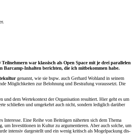
er.
eil­neh­mern war klas­sisch als Open Space mit je drei par­al­le­len
 den Bar­camp-Inhal­ten berich­ten, die ich mit­be­kom­men habe.
te­kul­tur
genannt, wie sie bspw. auch Ger­hard Woh­l­and in sei­nem
n­de Mög­lich­kei­ten zur Beloh­nung und Bestra­fung vor­aus­setzt. Die
ten und dem Wer­te­kon­text der Orga­ni­sa­ti­on resul­tiert. Hier geht es um
er­te schlie­ßen und umge­kehrt auch nicht, son­dern ledig­lich dar­über
s Inter­es­se. Eine Rei­he von Bei­trä­gen näher­ten sich dem The­ma
ung, um Inves­ti­tio­nen in Kul­tur zu argu­men­tie­ren. Aber auch sol­che, um
de inten­siv dar­ge­stellt und ein wenig kri­tisch als Mogel­pa­ckung dis­