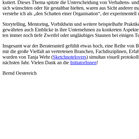
ku­tiert. Die­ses The­ma spitz­te die Unter­schei­dung von Ver­hal­tens- un
sich wünsch­ten oder für gestalt­bar hiel­ten, waren aus Sicht ande­rer ma
ver­ste­he ich als „den Schat­ten einer Orga­ni­sa­ti­on“, der expe­ri­men­
Sto­rytel­ling, Men­to­ring, Vor­bild­sein und wei­te­re bei­spiel­haf­te Pr
gewähr­ten auch Ein­bli­cke in ihre Unter­neh­men zu kon­kre­ten Aspek­ten,
ten immer noch tie­fe Zwei­fel oder ungläu­bi­ges Stau­nen bei eini­gen Te
Ins­ge­samt war der Bera­ter­an­teil gefühlt etwas hoch, eine Rei­he von Bei
mir die gro­ße Viel­falt an ver­tre­te­nen Bran­chen, Fach­dis­zi­pli­nen, Er
wur­den von Tan­ja Wehr (
Sketch­no­tel­overs
) simul­tan visu­ell pro­to­ko
nächs­ten Jahr. Vie­len Dank an die
Initia­to­rIn­nen
!
Bernd Oes­te­reich