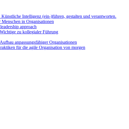
Künst­li­che Intel­li­genz (ein-)führen, gestal­ten und ver­ant­wor­ten.
Men­schen in Orga­ni­sa­tio­nen
l lea­der­ship approach
Wich­ti­ge zu kol­le­gia­ler Füh­rung
uf­bau anpas­sungs­fä­hi­ger Orga­ni­sa­tio­nen
k­ti­ken für die agi­le Orga­ni­sa­ti­on von mor­gen