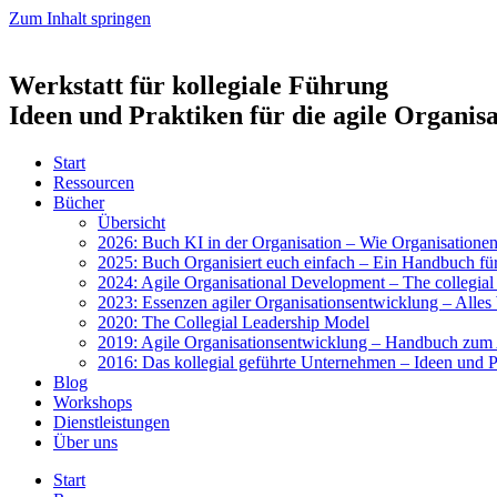
Zum Inhalt springen
Werkstatt für kollegiale Führung
Ideen und Praktiken für die agile Organis
Start
Res­sour­cen
Bücher
Über­sicht
2026: Buch KI in der Orga­ni­sa­ti­on – Wie Orga­ni­sa­tio­nen 
2025: Buch Orga­ni­siert euch ein­fach – Ein Hand­buch für 
2024: Agi­le Orga­ni­sa­tio­nal Deve­lo­p­ment – The col­le­gi­a
2023: Essen­zen agi­ler Orga­ni­sa­ti­ons­ent­wick­lung – Alles 
2020: The Col­le­gi­al Lea­der­ship Model
2019: Agi­le Orga­ni­sa­ti­ons­ent­wick­lung – Hand­buch zum A
2016: Das kol­le­gi­al geführ­te Unter­neh­men – Ideen und Pra
Blog
Work­shops
Dienst­leis­tun­gen
Über uns
Start