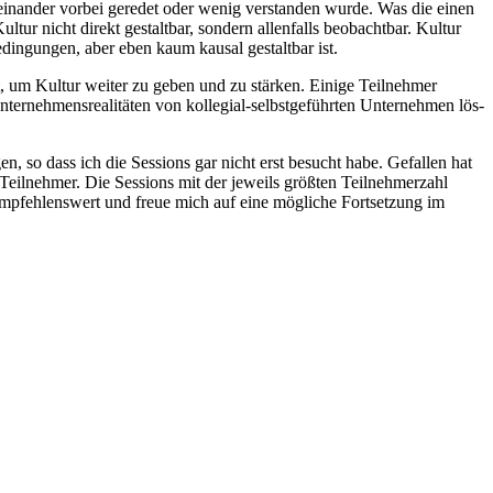
anein­an­der vor­bei gere­det oder wenig ver­stan­den wur­de. Was die einen
ur nicht direkt gestalt­bar, son­dern allen­falls beob­acht­bar. Kul­tur
­din­gun­gen, aber eben kaum kau­sal gestalt­bar ist.
rt, um Kul­tur wei­ter zu geben und zu stär­ken. Eini­ge Teil­neh­mer
eh­mens­rea­li­tä­ten von kol­le­gi­al-selbst­ge­führ­ten Unter­neh­men lös­
­gen, so dass ich die Ses­si­ons gar nicht erst besucht habe. Gefal­len hat
 Teil­neh­mer. Die Ses­si­ons mit der jeweils größ­ten Teil­neh­mer­zahl
d, emp­feh­lens­wert und freue mich auf eine mög­li­che Fort­set­zung im