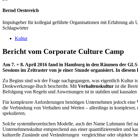
Bernd Oestereich
Impulsgeber für kollegial geführte Organi­sationen mit Erfahrung als 
Schlagwörter
Kultur
Bericht vom Cor­po­ra­te Cul­tu­re Camp
Am 7. + 8. April 2016 fand in Ham­burg in den Räu­men der GL
Ses­si­ons im Zeit­ras­ter von je einer Stun­de orga­ni­siert. In die­
Zu Beginn sind wir der Fra­ge nach­ge­gan­gen, was eigent­lich Kul­tur ist
Denk­werk­zeu­ge-Buch beschreibt. Mit
Ver­hal­tens­kul­tur
ist die Beein
Befol­gung von Regeln und Anwei­sun­gen ist in sta­bi­len und kau­sa­len K
Für kom­ple­xe­re Anfor­de­run­gen benö­ti­gen Unter­neh­men jedoch eine
die Ver­bin­dung von Ver­hal­ten und Wer­ten – aller­dings in kom­ple­xer,
spe­ku­lie­ren.
Sol­che sys­tem­theo­re­ti­schen Model­le, auch der Name Luh­mann fiel na
Unter­neh­mens­kul­tur ent­spre­chend aus einer quan­ti­fi­zie­ren­den und ka
kul­tu­rel­le Zustän­de und Ver­än­de­run­gen ver­gleich­bar oder objek­t