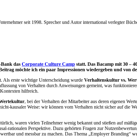
Unternehmer seit 1998. Sprecher und Autor inter­national verlegter Büch
S-Bank das
Cor­po­ra­te Cul­tu­re Camp
statt. Das Bacamp mit 30 – 40 T
sem Bei­trag möch­te ich ein paar Impres­sio­nen wie­der­ge­ben und von
. Als ers­te wich­ti­ge Unter­schei­dung wur­de
Ver­hal­tens­kul­tur vs. Wer­
­flus­sung von Ver­hal­ten durch Anwei­sun­gen gemeint, was funk­tio­nie­re
on­tex­ten hilf­reich.
Wer­te­kul­tur
, bei der Ver­hal­ten der Mit­ar­bei­ter aus deren eige­nen Wer­
 nicht-kau­sa­ler Wei­se: wir kön­nen vom Ver­hal­ten nicht sicher auf die W
tür­lich, waren vie­len Teil­neh­mer wenig bekannt und stie­ßen auf mäßi­ge
u­sal-ratio­na­len Per­spek­ti­ve. Dazu gehör­ten Fra­gen zur Nut­zen­be­wer­t
iv bewert­bar und mess­bar zu machen. Das The­ma „Employ­er Bran­ding“ wur­