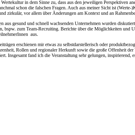
d Wer­te­kul­tur in dem Sin­ne zu, dass aus den jewei­li­gen Per­spek­ti­ven 
nch­mal schon die fal­schen Fra­gen. Auch aus mei­ner Sicht ist (Werte-)Kult
tell und zir­ku­lär, vor allem über Ände­run­gen am Kon­text und an Rah­men­be
ak­ti­ken aus gesund und schnell wach­sen­den Unter­neh­men wur­den dis­ku­tie
 bspw. zum Team-Recrui­ting. Berich­te über die Mög­lich­kei­ten und Unter­n
il­neh­me­rIn­nen aus.
­trä­gen erschie­nen mir etwas zu selbst­dar­stel­le­risch oder pro­dukt­be­zo
fah­ren­heit, Rol­len und regio­na­ler Her­kunft sowie die gro­ße Offen­heit der
l­liert. Ins­ge­samt fand ich die Ver­an­stal­tung sehr gelun­gen, inspi­rie­ren