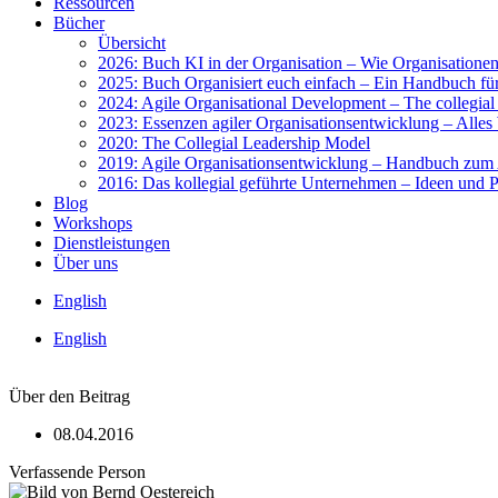
Res­sour­cen
Bücher
Über­sicht
2026: Buch KI in der Orga­ni­sa­ti­on – Wie Orga­ni­sa­tio­nen 
2025: Buch Orga­ni­siert euch ein­fach – Ein Hand­buch für 
2024: Agi­le Orga­ni­sa­tio­nal Deve­lo­p­ment – The col­le­gi­a
2023: Essen­zen agi­ler Orga­ni­sa­ti­ons­ent­wick­lung – Alles 
2020: The Col­le­gi­al Lea­der­ship Model
2019: Agi­le Orga­ni­sa­ti­ons­ent­wick­lung – Hand­buch zum A
2016: Das kol­le­gi­al geführ­te Unter­neh­men – Ideen und Pra
Blog
Work­shops
Dienst­leis­tun­gen
Über uns
Eng­lish
Eng­lish
Über den Beitrag
08.04.2016
Verfassende Person