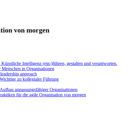
ation von morgen
Künst­li­che Intel­li­genz (ein-)führen, gestal­ten und ver­ant­wor­ten.
Men­schen in Orga­ni­sa­tio­nen
l lea­der­ship approach
Wich­ti­ge zu kol­le­gia­ler Füh­rung
uf­bau anpas­sungs­fä­hi­ger Orga­ni­sa­tio­nen
k­ti­ken für die agi­le Orga­ni­sa­ti­on von mor­gen